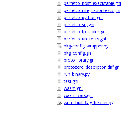
perfetto_host_executable.gni
perfetto_integrationtests.gni
perfetto_python.gni
perfetto_sql.gni
perfetto_tp_tables.gni
perfetto_unittests.gni
pkg-config_wrapper.py
pkg_config.gni
proto_library.gni
protozero_descriptor_diff.gni
run_binary.py
test.gni
wasm.gni
wasm_vars.gni
write_buildflag_header.py