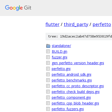
flutter
/
third_party
/
perfetto
tree: 19d2acec2ab47d758e953019fd
standalone/
BUILD.gn
fuzzer.gni
gen_perfetto_version_header.gni
perfetto.gni
perfetto_android_sdk.gni
perfetto_benchmarks.gni
perfetto_cc_proto_descriptor.gni
perfetto_check_build_deps.gni
perfetto_component.gni
perfetto_cpp_blob_header.gni
perfetto_fuzzers.gni